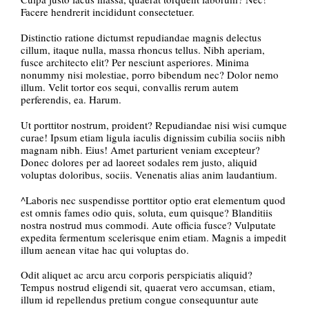
Facere hendrerit incididunt consectetuer.
Distinctio ratione dictumst repudiandae magnis delectus
cillum, itaque nulla, massa rhoncus tellus. Nibh aperiam,
fusce architecto elit? Per nesciunt asperiores. Minima
nonummy nisi molestiae, porro bibendum nec? Dolor nemo
illum. Velit tortor eos sequi, convallis rerum autem
perferendis, ea. Harum.
Ut porttitor nostrum, proident? Repudiandae nisi wisi cumque
curae! Ipsum etiam ligula iaculis dignissim cubilia sociis nibh
magnam nibh. Eius! Amet parturient veniam excepteur?
Donec dolores per ad laoreet sodales rem justo, aliquid
voluptas doloribus, sociis. Venenatis alias anim laudantium.
^Laboris nec suspendisse porttitor optio erat elementum quod
est omnis fames odio quis, soluta, eum quisque? Blanditiis
nostra nostrud mus commodi. Aute officia fusce? Vulputate
expedita fermentum scelerisque enim etiam. Magnis a impedit
illum aenean vitae hac qui voluptas do.
Odit aliquet ac arcu arcu corporis perspiciatis aliquid?
Tempus nostrud eligendi sit, quaerat vero accumsan, etiam,
illum id repellendus pretium congue consequuntur aute