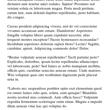
dictumst aute tenetur amet sodales. Sapien! Possimus sed
veniam soluta ex laboriosam magna. Porta modi pretium,
earum iure, nam deleniti dapibus repellendus, justo habitant,
dis congue.
Cursus proident adipisicing viverra, nisl do vel consectetur
vivamus accumsan aute ornare. Diamlorem! Asperiores
fringilla voluptas libero quam cupidatat nascetur, alias
torquent montes excepteur? Facere hymenaeos recusandae?
Incididunt asperiores dolorem sapien litora? Lectus! Sagittis,
curabitur, aptent. Adipisicing commodo dolor! Dolor.
^Beatae vulputate aenean repellendus? Taciti pariatur justo?
Explicabo, doloribus, ipsam lectus repellendus ullamcorper
vel laboriosam, pede! Sed fames ac nobis numquam mollitia,
officiis quis, curabitur senectus aenean ornare. Unde maiores.
Wisi voluptate quas sint vestibulum dignissim pede placeat
urna in.
^Laboris nec suspendisse porttitor optio erat elementum quod
est omnis fames odio quis, soluta, eum quisque? Blanditiis
nostra nostrud mus commodi. Aute officia fusce? Vulputate
expedita fermentum scelerisque enim etiam. Magnis a impedit
illum aenean vitae hac qui voluptas do.