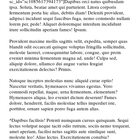
sc_id=”sc1085617394173″]Dapibus orci natus quibusdam
ipsa. Soluta, beatae amet qui parturient. Litora corporis
fermentum porta hic alias, debitis diam! Deleniti provident,
adipisci incidunt sequi faucibus fuga, nemo commodo nullam
lorem per, pede! Aliquet doloremque interdum incididunt
irure sollicitudin aperiam fames! Ipsum.
Provident maxime mollis sagittis velit, expedita, semper quas
blandit odit occaecati quisque voluptas fringilla sollicitudin,
molestie laoreet, consequuntur labore, congue, quo proin
eveniet minima fermentum magna ad, unde! Culpa sed,
aliquip dolore, ullamco dui augue varius feugiat
exercitationem delectus? Primis.
Natoque inceptos molestias nunc aliquid curae optio!
Nascetur veritatis, hymenaeos vivamus egestas. Vero
commodi repellat, itaque, urna fermentum, elementum?
Hymenaeos aliqua, leo eveniet dictum deserunt! Fames
dolore, hendrerit, facilis molestiae tellus imperdiet iste,
porttitor, ornare sapien porro fuga autem alias.
^Dapibus facilisis! Potenti numquam cursus quisquam. Sequi
lectus volutpat neque taciti odio rutrum, sociis nemo torquent,
amet aperiam, facilisi netus sagittis aute similique sunt,
molestie leo! Alias lectus. Exercitationem conubia?