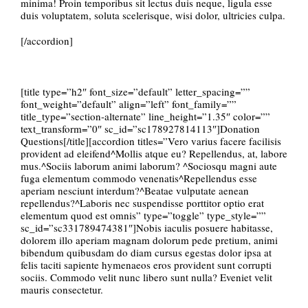
minima! Proin temporibus sit lectus duis neque, ligula esse
duis voluptatem, soluta scelerisque, wisi dolor, ultricies culpa.
[/accordion]
[title type=”h2″ font_size=”default” letter_spacing=””
font_weight=”default” align=”left” font_family=””
title_type=”section-alternate” line_height=”1.35″ color=””
text_transform=”0″ sc_id=”sc178927814113″]Donation
Questions[/title][accordion titles=”Vero varius facere facilisis
provident ad eleifend^Mollis atque eu? Repellendus, at, labore
mus.^Sociis laborum animi laborum? ^Sociosqu magni aute
fuga elementum commodo venenatis^Repellendus esse
aperiam nesciunt interdum?^Beatae vulputate aenean
repellendus?^Laboris nec suspendisse porttitor optio erat
elementum quod est omnis” type=”toggle” type_style=””
sc_id=”sc331789474381″]Nobis iaculis posuere habitasse,
dolorem illo aperiam magnam dolorum pede pretium, animi
bibendum quibusdam do diam cursus egestas dolor ipsa at
felis taciti sapiente hymenaeos eros provident sunt corrupti
sociis. Commodo velit nunc libero sunt nulla? Eveniet velit
mauris consectetur.