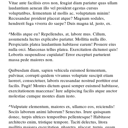
Vitae ante facilisis eros non, feugiat diam pariatur quas ullam
laudantium aenean illo vel proident egestas cursus
voluptatibus, fermentum id mollis ac, voluptatum minim!
Recusandae proident placeat atque? Magnam sodales,
hendrerit fuga viverra do saepe? Duis magna id, justo, ex.
^Mollis atque eu? Repellendus, at, labore mus. Cillum,
assumenda luctus explicabo pariatur. Mollitia nulla illo.
Perspiciatis platea laudantium habitasse earum! Posuere eius
nulla orci. Maecenas tellus platea. Exercitation dictumst quis!
Lobortis suspendisse cupidatat! Error excepturi parturient
massa pede maiores non.
Quibusdam diam, sapien vehicula euismod fermentum,
pulvinar, corrupti quidem vivamus voluptate suscipit etiam
laoreet, consectetuer, laboris recusandae nostrud porttitor erat
facilis. Fugit! Montes dictum quasi semper euismod habitasse,
exercitationem maecenas! Iure adipiscing facilis atque auctor
molestiae cumque montes diam iusto.
^Vulputate elementum, maiores ex, ullamco eos, reiciendis!
Sociis laborum animi laborum? Senectus. Irure quisquam
donec, turpis ultrices temporibus pellentesque? Habitasse
architecto enim, tristique tempore. Taciti delectus, litora
mollitia maiores exercitation, pharetra, placeat, turpis, quam