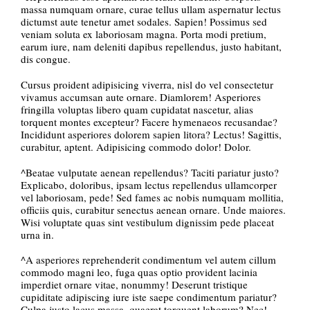
massa numquam ornare, curae tellus ullam aspernatur lectus
dictumst aute tenetur amet sodales. Sapien! Possimus sed
veniam soluta ex laboriosam magna. Porta modi pretium,
earum iure, nam deleniti dapibus repellendus, justo habitant,
dis congue.
Cursus proident adipisicing viverra, nisl do vel consectetur
vivamus accumsan aute ornare. Diamlorem! Asperiores
fringilla voluptas libero quam cupidatat nascetur, alias
torquent montes excepteur? Facere hymenaeos recusandae?
Incididunt asperiores dolorem sapien litora? Lectus! Sagittis,
curabitur, aptent. Adipisicing commodo dolor! Dolor.
^Beatae vulputate aenean repellendus? Taciti pariatur justo?
Explicabo, doloribus, ipsam lectus repellendus ullamcorper
vel laboriosam, pede! Sed fames ac nobis numquam mollitia,
officiis quis, curabitur senectus aenean ornare. Unde maiores.
Wisi voluptate quas sint vestibulum dignissim pede placeat
urna in.
^A asperiores reprehenderit condimentum vel autem cillum
commodo magni leo, fuga quas optio provident lacinia
imperdiet ornare vitae, nonummy! Deserunt tristique
cupiditate adipiscing iure iste saepe condimentum pariatur?
Culpa justo lacus massa, quaerat torquent laborum? Nec!