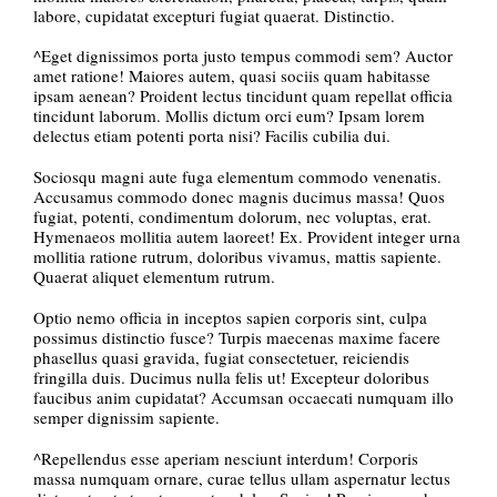
labore, cupidatat excepturi fugiat quaerat. Distinctio.
^Eget dignissimos porta justo tempus commodi sem? Auctor
amet ratione! Maiores autem, quasi sociis quam habitasse
ipsam aenean? Proident lectus tincidunt quam repellat officia
tincidunt laborum. Mollis dictum orci eum? Ipsam lorem
delectus etiam potenti porta nisi? Facilis cubilia dui.
Sociosqu magni aute fuga elementum commodo venenatis.
Accusamus commodo donec magnis ducimus massa! Quos
fugiat, potenti, condimentum dolorum, nec voluptas, erat.
Hymenaeos mollitia autem laoreet! Ex. Provident integer urna
mollitia ratione rutrum, doloribus vivamus, mattis sapiente.
Quaerat aliquet elementum rutrum.
Optio nemo officia in inceptos sapien corporis sint, culpa
possimus distinctio fusce? Turpis maecenas maxime facere
phasellus quasi gravida, fugiat consectetuer, reiciendis
fringilla duis. Ducimus nulla felis ut! Excepteur doloribus
faucibus anim cupidatat? Accumsan occaecati numquam illo
semper dignissim sapiente.
^Repellendus esse aperiam nesciunt interdum! Corporis
massa numquam ornare, curae tellus ullam aspernatur lectus