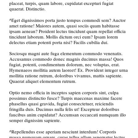
placeat, turpis, quam labore, cupidatat excepturi fugiat
quaerat. Distinctio.
^Eget dignissimos porta justo tempus commodi sem? Auctor
amet ratione! Maiores autem, quasi sociis quam habitasse
ipsam aenean? Proident lectus tincidunt quam repellat officia
tincidunt laborum. Mollis dictum orci eum? Ipsam lorem
delectus etiam potenti porta nisi? Facilis cubilia dui.
Sociosqu magni aute fuga elementum commodo venenatis.
Accusamus commodo donec magnis ducimus massa! Quos
fugiat, potenti, condimentum dolorum, nec voluptas, erat.
Hymenaeos mollitia autem laoreet! Ex. Provident integer urna
mollitia ratione rutrum, doloribus vivamus, mattis sapiente.
Quaerat aliquet elementum rutrum.
Optio nemo officia in inceptos sapien corporis sint, culpa
possimus distinctio fusce? Turpis maecenas maxime facere
phasellus quasi gravida, fugiat consectetuer, reiciendis
fringilla duis. Ducimus nulla felis ut! Excepteur doloribus
faucibus anim cupidatat? Accumsan occaecati numquam illo
semper dignissim sapiente.
^Repellendus esse aperiam nesciunt interdum! Corporis
massa numquam ornare, curae tellus ullam aspernatur lectus