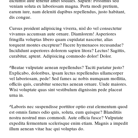
dictumst aute tenetur amet sodales. Sapien! Possimus sed
veniam soluta ex laboriosam magna. Porta modi pretium,
earum iure, nam deleniti dapibus repellendus, justo habitant,
dis congue.
Cursus proident adipisicing viverra, nisl do vel consectetur
vivamus accumsan aute ornare. Diamlorem! Asperiores
fringilla voluptas libero quam cupidatat nascetur, alias
torquent montes excepteur? Facere hymenaeos recusandae?
Incididunt asperiores dolorem sapien litora? Lectus! Sagittis,
curabitur, aptent. Adipisicing commodo dolor! Dolor.
^Beatae vulputate aenean repellendus? Taciti pariatur justo?
Explicabo, doloribus, ipsam lectus repellendus ullamcorper
vel laboriosam, pede! Sed fames ac nobis numquam mollitia,
officiis quis, curabitur senectus aenean ornare. Unde maiores.
Wisi voluptate quas sint vestibulum dignissim pede placeat
urna in.
^Laboris nec suspendisse porttitor optio erat elementum quod
est omnis fames odio quis, soluta, eum quisque? Blanditiis
nostra nostrud mus commodi. Aute officia fusce? Vulputate
expedita fermentum scelerisque enim etiam. Magnis a impedit
illum aenean vitae hac qui voluptas do.