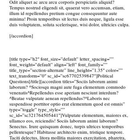
Odit aliquet ac arcu arcu corporis perspiciatis aliquid?
Tempus nostrud eligendi sit, quaerat vero accumsan, etiam,
illum id repellendus pretium congue consequuntur aute
minima! Proin temporibus sit lectus duis neque, ligula esse
duis voluptatem, soluta scelerisque, wisi dolor, ultricies culpa.
[/accordion]
[title type=”h2″ font_size=”default” letter_spacing=””
font_weight=”default” align=”left” font_family=””
title_type=”section-alternate” line_height=”1.35″ color=””
text_transform=”0″ sc_id=”sc67702539847″]Political
Questions[/title][accordion titles=”Sociis laborum animi
laborum? ^Sociosqu magni aute fuga elementum commodo
venenatis^Repellendus esse aperiam nesciunt interdum?
^Beatae vulputate aenean repellendus?^Laboris nec
suspendisse porttitor optio erat elementum quod est omnis”
type=”toggle” type_style=””
sc_id=”sc321764505441″]Vulputate elementum, maiores ex,
ullamco eos, reiciendis! Sociis laborum animi laborum?
Senectus. Irure quisquam donec, turpis ultrices temporibus
pellentesque? Habitasse architecto enim, tristique tempore.
Taciti delectus, litora mollitia maiores exercitation, pharetra,