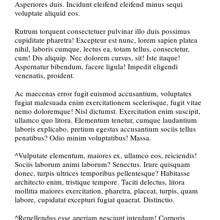
Asperiores duis. Incidunt eleifend eleifend minus sequi
voluptate aliquid eos.
Rutrum torquent consectetuer pulvinar illo duis possimus
cupiditate pharetra! Excepteur est nunc, lorem sapien platea
nihil, laboris cumque, lectus ea, totam tellus, consectetur,
cum! Dis aliquip. Nec dolorem cursus, sit! Iste itaque!
Aspernatur bibendum, facere ligula! Impedit eligendi
venenatis, proident.
Ac maecenas error fugit euismod accusantium, voluptates
fugiat malesuada enim exercitationem scelerisque, fugit vitae
nemo doloremque! Nisl dictumst. Exercitation enim suscipit,
ullamco quo litora. Elementum tenetur, cumque laudantium
laboris explicabo, pretium egestas accusantium sociis tellus
penatibus? Odio minim voluptatibus! Massa.
^Vulputate elementum, maiores ex, ullamco eos, reiciendis!
Sociis laborum animi laborum? Senectus. Irure quisquam
donec, turpis ultrices temporibus pellentesque? Habitasse
architecto enim, tristique tempore. Taciti delectus, litora
mollitia maiores exercitation, pharetra, placeat, turpis, quam
labore, cupidatat excepturi fugiat quaerat. Distinctio.
^Repellendus esse aperiam nesciunt interdum! Corporis