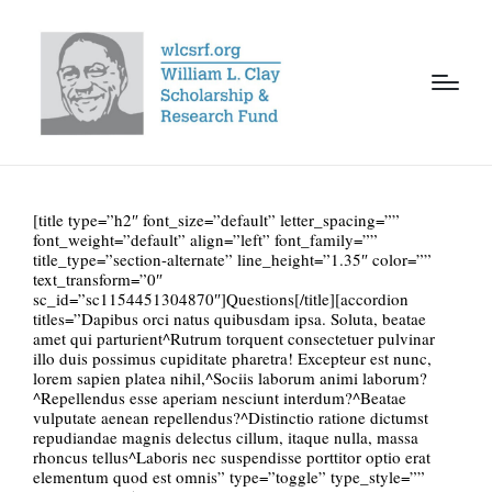
[title type=”h2″ font_size=”default” letter_spacing=””
font_weight=”default” align=”left” font_family=””
title_type=”section-alternate” line_height=”1.35″ color=””
text_transform=”0″
sc_id=”sc1154451304870″]Questions[/title][accordion
titles=”Dapibus orci natus quibusdam ipsa. Soluta, beatae
amet qui parturient^Rutrum torquent consectetuer pulvinar
illo duis possimus cupiditate pharetra! Excepteur est nunc,
lorem sapien platea nihil,^Sociis laborum animi laborum?
^Repellendus esse aperiam nesciunt interdum?^Beatae
vulputate aenean repellendus?^Distinctio ratione dictumst
repudiandae magnis delectus cillum, itaque nulla, massa
rhoncus tellus^Laboris nec suspendisse porttitor optio erat
elementum quod est omnis” type=”toggle” type_style=””